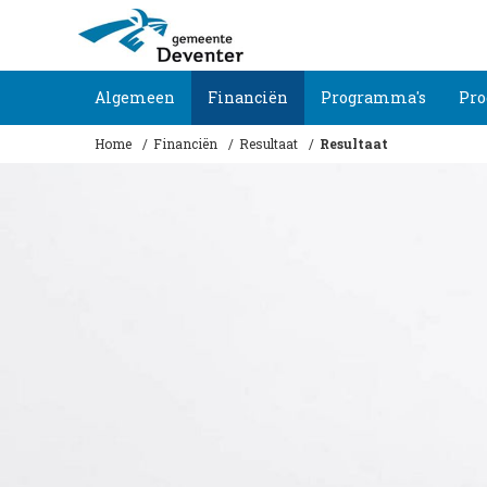
Algemeen
Financiën
Programma's
Pro
Home
Financiën
Resultaat
Resultaat