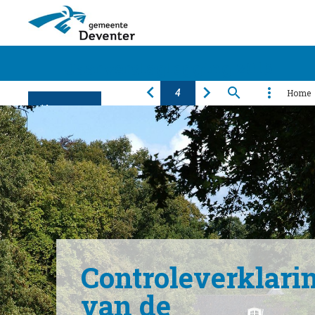
Jaarverslaglegging 2016
Home
Algemeen
Financiën
Programma's
Producten
Paragrafen
Bijlagen
Controleverklari
van de