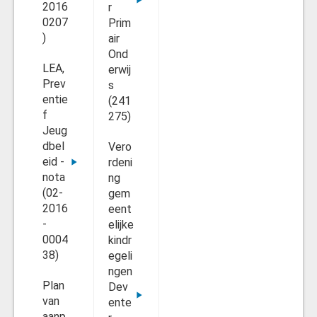
2016
r
0207
Prim
)
air
Ond
LEA,
erwij
Prev
s
entie
(241
f
275)
Jeug
dbel
Vero
eid -
rdeni
nota
ng
(02-
gem
2016
eent
-
elijke
0004
kindr
38)
egeli
ngen
Plan
Dev
van
ente
aanp