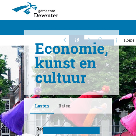
Jaarverslaglegging 2016
Home
Economie,
Algemeen
Financiën
Programma's
kunst en
Producten
Paragrafen
Bijlagen
cultuur
Lasten
Baten
Begroot