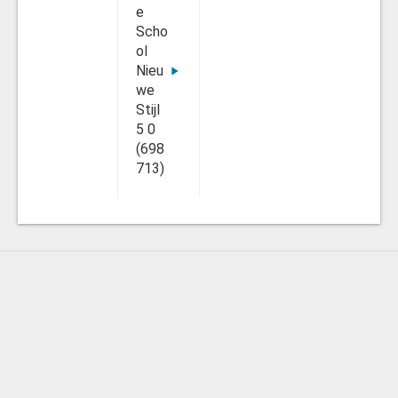
e
Scho
ol
Nieu
we
Stijl
5 0
(698
713)