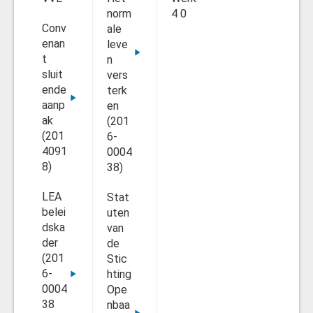
norm
4 0
Conv
ale
enan
leve
t
n
sluit
vers
ende
terk
aanp
en
ak
(201
(201
6-
4091
0004
8)
38)
LEA
Stat
belei
uten
dska
van
der
de
(201
Stic
6-
hting
0004
Ope
38
nbaa