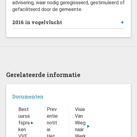
advisering, waar nodig geregisseerd, gestimuleerd of
gefaciliteerd door de gemeente.
2016 in vogelvlucht
Gerelateerde informatie
Documenten
Best
Prev
Visie
uursa
entie
Van
fspra
notit
Wieg
ken
ie
naar
VVE
Het
Werk