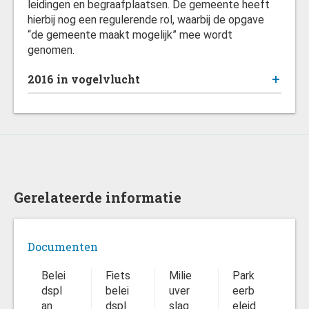
leidingen en begraafplaatsen. De gemeente heeft
hierbij nog een regulerende rol, waarbij de opgave
“de gemeente maakt mogelijk” mee wordt
genomen.
2016 in vogelvlucht
Gerelateerde informatie
Documenten
Belei
Fiets
Milie
Park
St
dspl
belei
uver
eerb
svi
an
dspl
slag
eleid
e -