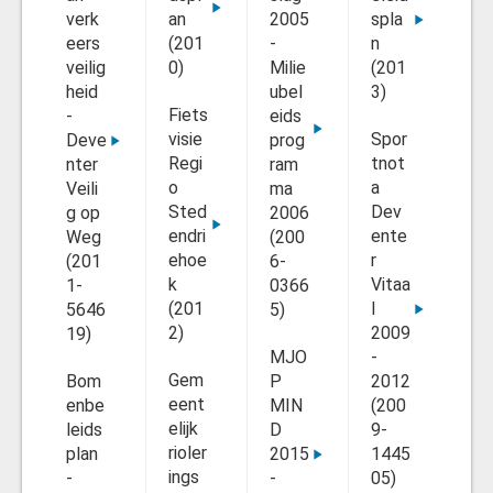
verk
an
2005
spla
Na
eers
(201
-
n
ee
veilig
0)
Milie
(201
ni
heid
ubel
3)
w
Fiets
-
eids
ev
visie
Spor
Deve
prog
wi
Regi
tnot
nter
ram
t -
o
a
Veili
ma
no
Sted
Dev
g op
2006
(2
endri
ente
Weg
(200
4-
ehoe
r
(201
6-
00
k
Vitaa
1-
0366
4)
(201
l
5646
5)
2)
2009
Ta
19)
MJO
-
is
Gem
Bom
P
2012
e
eent
enbe
MIN
(200
No
elijk
leids
D
9-
tie
rioler
plan
2015
1445
Her
ings
-
-
05)
ki