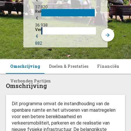
€
37.820
Rekening
€
36.938
Verschil
€
882
Omschrijving
Doelen & Prestaties
Financiën
Verbonden Partijen
Omschrijving
Dit programma omvat de instandhouding van de
openbare ruimte en het uitvoeren van maatregelen
voor een betere bereikbaarheid en
verkeersmobiliteit, parkeren en de realisatie van
nieuwe fysieke infrastructuur. De belangrijkste