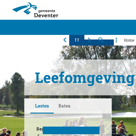
Jaarverslaglegging 2016
Home
Algemeen
Financiën
Programma's
Producten
Paragrafen
Bijlagen
Leefomgeving
Lasten
Baten
Begroot