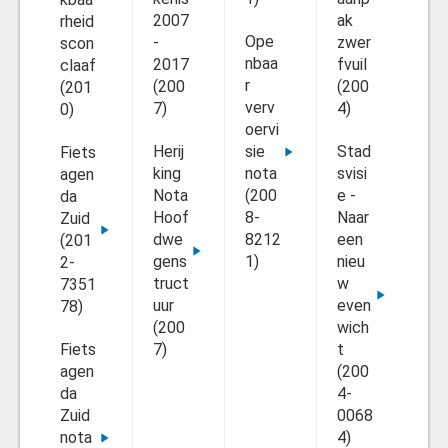
2007
ak
rheid
6)
Ope
-
zwer
scon
nbaa
2017
fvuil
Ui
claaf
r
(200
(200
oe
(201
verv
7)
4)
gs
0)
oervi
de
Herij
sie
Stad
Fiets
O
king
nota
svisi
agen
nb
Nota
(200
e -
da
e
Hoof
8-
Naar
Zuid
Ver
dwe
8212
een
(201
ch
gens
1)
nieu
2-
g
truct
w
7351
(2
uur
even
78)
3-
(200
wich
78
Fiets
7)
t
20
agen
(200
da
4-
Ui
Zuid
0068
oe
nota
4)
gs