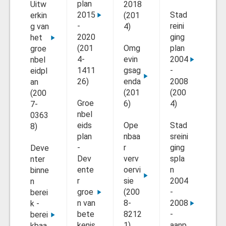
plan
Uitw
2018
H
2015
Stad
erkin
(201
De
-
reini
g van
4)
en
2020
ging
het
r
(201
Omg
plan
groe
(2
4-
evin
2004
nbel
8)
1411
gsag
-
eidpl
26)
enda
2008
To
an
(201
(200
o
(200
Groe
6)
4)
tvi
7-
nbel
e
0363
eids
Ope
Stad
20
8)
plan
nbaa
sreini
St
-
r
ging
Deve
tn
Dev
verv
spla
nter
tie
ente
oervi
n
binne
pr
r
sie
2004
n
es
groe
(200
-
berei
np
n van
8-
2008
k -
(2
bete
8212
-
berei
8-
kenis
1)
aanp
kbaa
68