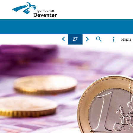
Jaarverslaglegging 2016
Home
Algemeen
Financiën
Programma's
Producten
Paragrafen
Bijlagen