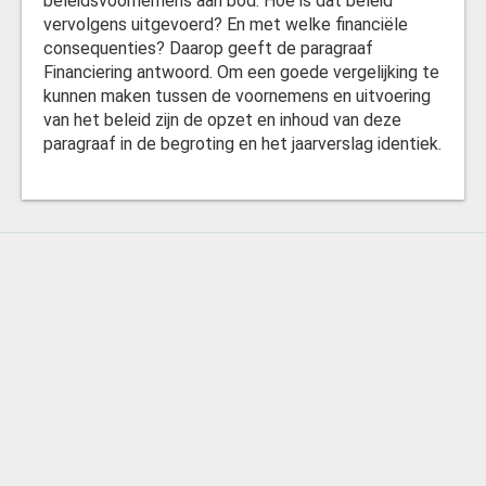
beleidsvoornemens aan bod. Hoe is dat beleid
vervolgens uitgevoerd? En met welke financiële
Interne en externe ontwikkelingen
consequenties? Daarop geeft de paragraaf
Financiering antwoord. Om een goede vergelijking te
Gemeentefinanciering
kunnen maken tussen de voornemens en uitvoering
van het beleid zijn de opzet en inhoud van deze
Risicobeheer
paragraaf in de begroting en het jaarverslag identiek.
EMU saldo