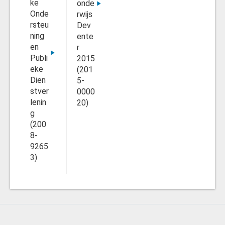
ke
onde
Onde
rwijs
rsteu
Dev
ning
ente
en
r
Publi
2015
eke
(201
Dien
5-
stver
0000
lenin
20)
g
(200
8-
9265
3)