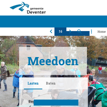
Jaarverslaglegging 2016
Home
Algemeen
Financiën
Programma's
Producten
Paragrafen
Bijlagen
Meedoen
Lasten
Baten
Begroot