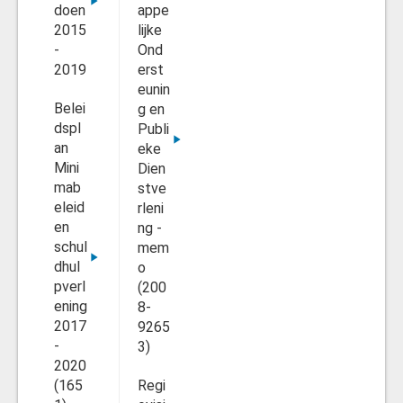
doen
appe
2015
lijke
-
Ond
2019
erst
eunin
Belei
g en
dspl
Publi
an
eke
Mini
Dien
mab
stve
eleid
rleni
en
ng -
schul
mem
dhul
o
pverl
(200
ening
8-
2017
9265
-
3)
2020
(165
Regi