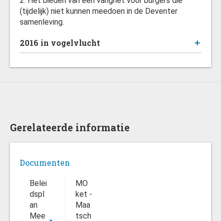
2. Het bieden van een vangnet voor burgers die
(tijdelijk) niet kunnen meedoen in de Deventer
samenleving.
2016 in vogelvlucht
Gerelateerde informatie
Documenten
Belei
MO
dspl
ket -
an
Maa
Mee
tsch