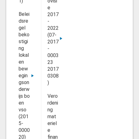
1)
ovisi
e
Belei
2017
dsre
-
gel
2022
beko
(07-
stigi
2017
ng
-
lokal
0003
en
23
bew
2017
egin
0308
gson
)
derw
ijs bo
Vero
en
rdeni
vso
ng
(201
mat
5-
eriel
0000
e
20)
finan