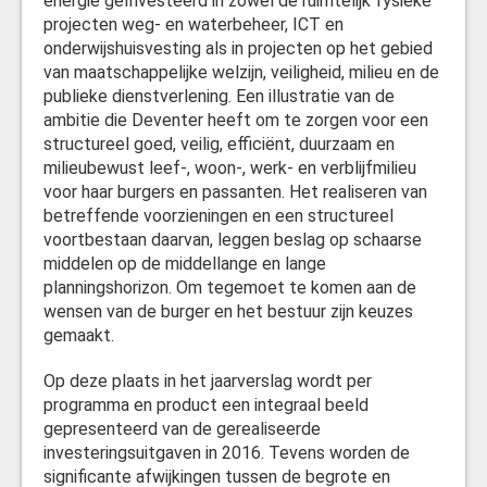
energie geïnvesteerd in zowel de ruimtelijk fysieke
projecten weg- en waterbeheer, ICT en
Welke investeringen zijn in 2016 gerealiseerd?
onderwijshuisvesting als in projecten op het gebied
van maatschappelijke welzijn, veiligheid, milieu en de
publieke dienstverlening. Een illustratie van de
ambitie die Deventer heeft om te zorgen voor een
structureel goed, veilig, efficiënt, duurzaam en
milieubewust leef-, woon-, werk- en verblijfmilieu
voor haar burgers en passanten. Het realiseren van
betreffende voorzieningen en een structureel
voortbestaan daarvan, leggen beslag op schaarse
middelen op de middellange en lange
planningshorizon. Om tegemoet te komen aan de
wensen van de burger en het bestuur zijn keuzes
gemaakt.
Op deze plaats in het jaarverslag wordt per
programma en product een integraal beeld
gepresenteerd van de gerealiseerde
investeringsuitgaven in 2016. Tevens worden de
significante afwijkingen tussen de begrote en