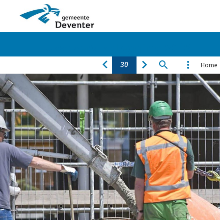
Jaarverslaglegging 2016
Home
Algemeen
Financiën
Programma's
Producten
Paragrafen
Bijlagen