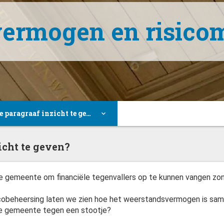
ermogen en risic
Waarin dient deze paragraaf inzicht te geven?
paragraaf inzicht te geven?
icht te geven?
Belangrijkste ontwikkelingen en conclusies 2016
gemeente om financiële tegenvallers op te kunnen vangen zonde
en
cobeheersing laten we zien hoe het weerstandsvermogen is sam
de gemeente tegen een stootje?
andscapaciteit