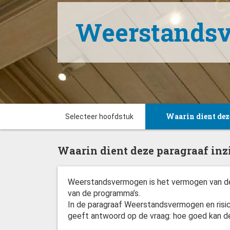
Weerstandsv
Selecteer hoofdstuk
Waarin dient deze 
Waarin dient deze paragraaf inz
Weerstandsvermogen is het vermogen van de 
van de programma’s.
Weerstandsvermog
In de paragraaf Weerstandsvermogen en risi
geeft antwoord op de vraag: hoe goed kan 
Beschikbare weerst